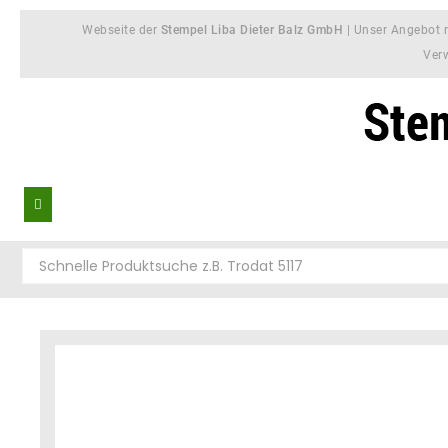
Webseite der
Stempel Liba Dieter Balz GmbH
| Unser Angebot r
Ver