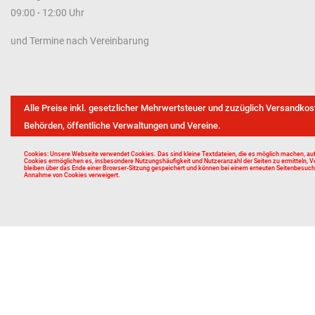
09:00 - 12:00 Uhr
und Termine nach Vereinbarung
Alle Preise inkl. gesetzlicher Mehrwertsteuer und zuzüglich Versandkos
Behörden, öffentliche Verwaltungen und Vereine.
Cookies: Unsere Webseite verwendet Cookies. Das sind kleine Textdateien, die es möglich machen, auf
Cookies ermöglichen es, insbesondere Nutzungshäufigkeit und Nutzeranzahl der Seiten zu ermitteln, V
bleiben über das Ende einer Browser-Sitzung gespeichert und können bei einem erneuten Seitenbesuch w
Annahme von Cookies verweigert.