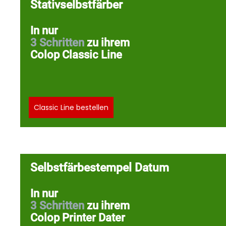
Stativselbstfärber
In der 3. Generation fertigen wir, in
In nur
handwerklicher Tradition,
3 Schritten
zu ihrem
aus heimischen Hölzern unsere
Colop Classic Line
bewährten Stempel.
100% Made in Germany.
Classic Line bestellen
nachhaltig und ressourcenschonend.
3. Qualität
Selbstfärbestempel Datum
Sorgfältig fertigen und prüfen wir
In nur
jeden Stempel.
3 Schritten
zu ihrem
Colop Printer Dater
Bevor er unser Haus verlässt, wird